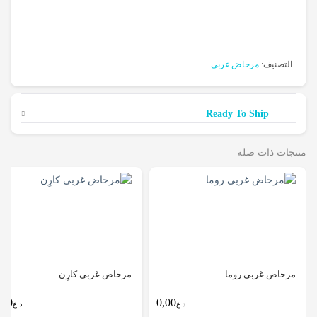
التصنيف:
مرحاض غربي
Ready To Ship
منتجات ذات صلة
مرحاض غربي روما
مرحاض غربي كارِن
0,00
0,00
د.ع
د.ع