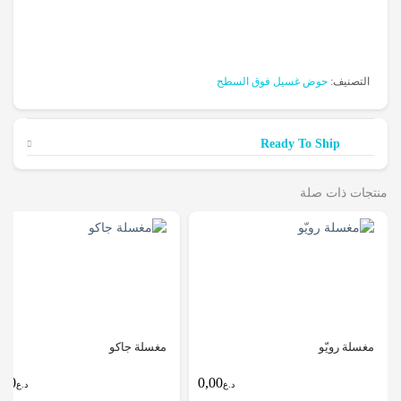
التصنيف:
حوض غسيل فوق السطح
Ready To Ship
منتجات ذات صلة
مغسلة رويّو
مغسلة جاكو
0,00
0,00
د.ع
د.ع