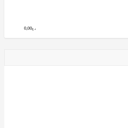
0,00
د.ع